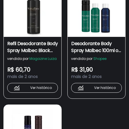
Refil Desodorante Body
Desodorante Body
Spray Malbec Black
Spray Malbec 100ml o
100ml
Boticário
vendido por
Magazine Luiza
vendido por
Shopee
R$ 60,70
R$ 31,90
mais de 2 anos
mais de 2 anos
Ver histórico
Ver histórico