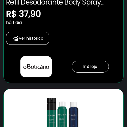
Refil Desodorante Body Spray
Malbec 100ml
R$ 37,90
há 1 dia
Ver histórico
Ir à loja