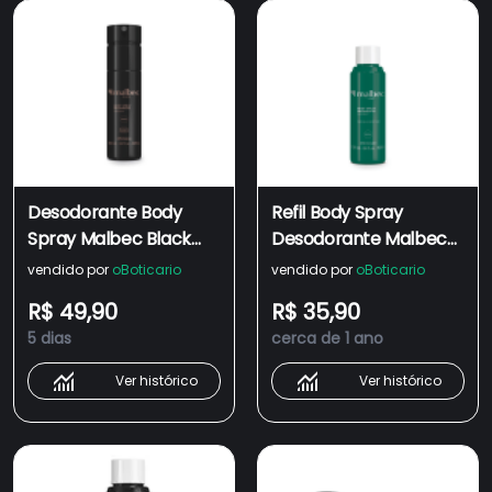
Desodorante Body
Refil Body Spray
Spray Malbec Black
Desodorante Malbec
100ml
Vert 100ml
vendido por
oBoticario
vendido por
oBoticario
R$ 49,90
R$ 35,90
5 dias
cerca de 1 ano
Ver histórico
Ver histórico