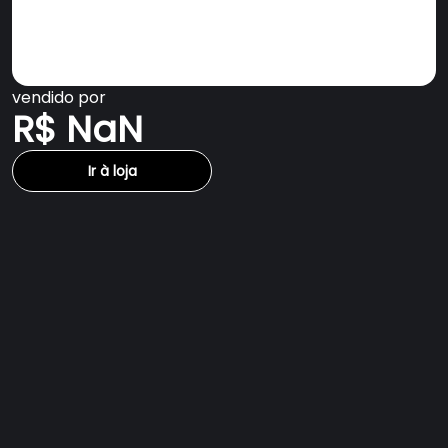
vendido por
R$ NaN
Ir à loja