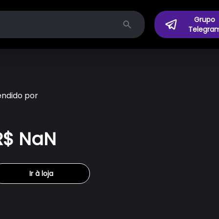
Grupo
Telegra
Search
endido por
R$ NaN
Ir à loja