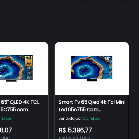
 65" QLED 4K TCL
Smart Tv 65 Qled 4k Tcl Mini
 65C755 com
Led 65c755 Com
dor AIPQ, Google
Processador Aipq, Google
r
Extra
vendido por
Carrefour
+, Wi-Fi, Google
Tv, Hdr10+, Wi-fi, Bluetooth,
8,07
R$ 5.396,77
e, Dolby Vision e
Google Assistente, Dolby
1 ano
cerca de 1 ano