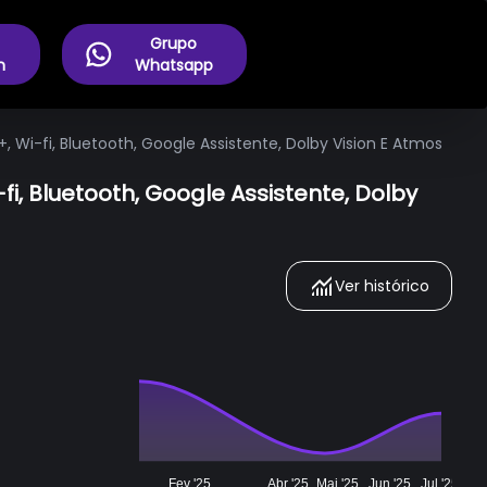
Grupo
m
Whatsapp
 Wi-fi, Bluetooth, Google Assistente, Dolby Vision E Atmos
i, Bluetooth, Google Assistente, Dolby
Ver histórico
Fev '25
Abr '25
Mai '25
Jun '25
Jul '25