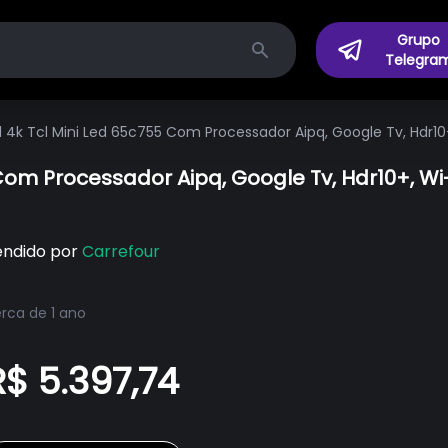
Grupo
Telegra
Search
 4k Tcl Mini Led 65c755 Com Processador Aipq, Google Tv, Hdr10+,
om Processador Aipq, Google Tv, Hdr10+, Wi-f
endido por
Carrefour
rca de 1 ano
R$ 5.397,74