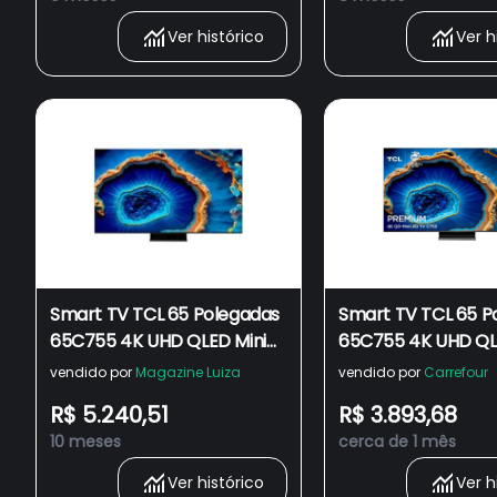
Vision e Atmos
Ver histórico
Ver h
Smart TV TCL 65 Polegadas
Smart TV TCL 65 P
65C755 4K UHD QLED Mini
65C755 4K UHD QL
LED 120Hz HDR10 + Google
LED 120Hz HDR10 +
vendido por
Magazine Luiza
vendido por
Carrefour
TV Dolby Vision IQ
TV Dolby Vision IQ
R$ 5.240,51
R$ 3.893,68
10 meses
cerca de 1 mês
Ver histórico
Ver h