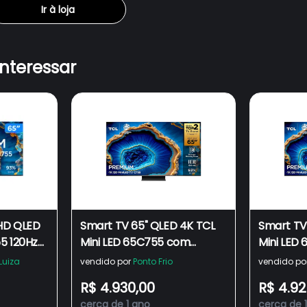
Ir à loja
interessar
HD QLED
Smart TV 65" QLED 4K TCL
Smart TV
5 120Hz
Mini LED 65C755 com
Mini LED
HDMI 2
processador AIPQ, Google
processa
Luiza
vendido por
Ponto Frio
vendido po
TV, HDR10+, Wi-Fi, Google
TV, HDR10
R$ 4.930,00
R$ 4.92
Assistente, Dolby Vision e
Assistent
cerca de 1 ano
cerca de 