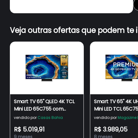
Veja outras ofertas que podem te 
Smart TV 65" QLED 4K TCL
Smart TV 65" 4K U
Mini LED 65C755 com
Mini LED TCL 65C75
Processador AIPQ, Google
Wi-Fi Bluetooth 4 
vendido por
Casas Bahia
vendido por
Magazine 
TV, HDR10+, Wi-Fi, Bluetooth,
USB
R$ 5.019,91
R$ 3.989,05
Google Assistente, Dolby
9 meses
8 meses