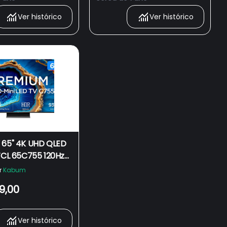
Vision E Atmos
Ver histórico
Ver histórico
 65" 4K UHD QLED
 TCL 65C755 120Hz
etooth 4 HDMI 2
r
Kabum
9,00
Ver histórico