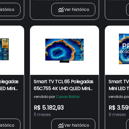
Atmos
Atmos
istórico
Ver histórico
olegadas
Smart TV TCL 65 Polegadas
Smart TV
ED Mini
65C755 4K UHD QLED Mini
Mini LED
 Google
LED 120Hz HDR10 + Google
Wi-Fi Blu
vendido por
Casas Bahia
vendido po
TV Dolby Vision IQ - Smart
USB
R$ 5.182,93
R$ 3.59
TV TCL 65 Polegadas 4K
11 meses
9 meses
UHD QLED Mini LED
istórico
Ver histórico