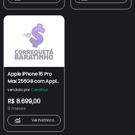
Apple iPhone 16 Pro
Max 256GB com Apple
Inteligência IA Novo
vendido por
Carrefour
R$ 8.699,00
9 meses
Ver histórico