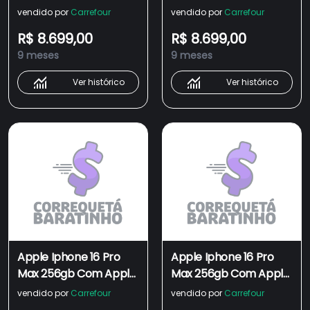
Inteligência Ai Novo
Inteligência Ai Novo
vendido por
Carrefour
vendido por
Carrefour
R$ 8.699,00
R$ 8.699,00
9 meses
9 meses
Ver histórico
Ver histórico
Apple Iphone 16 Pro
Apple Iphone 16 Pro
Max 256gb Com Apple
Max 256gb Com Apple
Inteligência Ai Novo
Inteligência Ai Novo
vendido por
Carrefour
vendido por
Carrefour