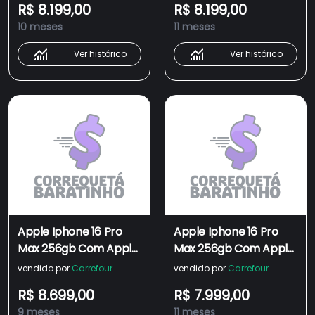
R$ 8.199,00
R$ 8.199,00
10 meses
11 meses
Ver histórico
Ver histórico
Apple Iphone 16 Pro
Apple Iphone 16 Pro
Max 256gb Com Apple
Max 256gb Com Apple
Inteligência Ai Novo
Inteligência Ia Novo
vendido por
Carrefour
vendido por
Carrefour
R$ 8.699,00
R$ 7.999,00
9 meses
11 meses