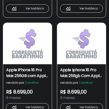
Ver histórico
Ver histórico
Apple iPhone 16 Pro
Apple Iphone 16 Pro
Max 256GB com Apple
Max 256gb Com Apple
Inteligência IA Novo
Inteligência Ia Novo
vendido por
Carrefour
vendido por
Carrefour
R$ 8.699,00
R$ 8.699,00
9 meses
9 meses
Ver histórico
Ver histórico