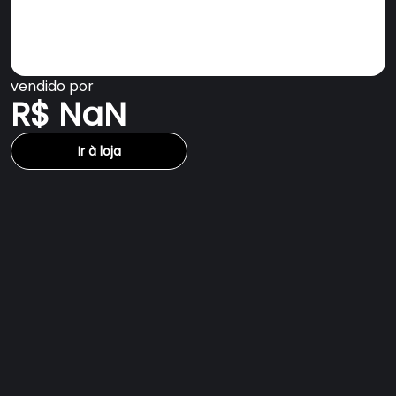
vendido por
R$ NaN
Ir à loja