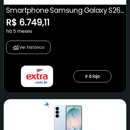
Smartphone Samsung Galaxy S26
5G Tela 6.3" 256GB Câmera 50MP -
R$ 6.749,11
Violeta
há 5 meses
Ver histórico
Ir à loja