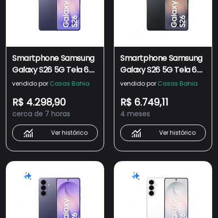
Smartphone Samsung
Smartphone Samsung
Galaxy S26 5G Tela 6.3"
Galaxy S26 5G Tela 6.3"
256GB Câmera 50MP -
512GB Câmera 50MP -
vendido por
Casas Bahia
vendido por
Casas Bahia
CEL. SAMSUNG GALAXY
CEL. SAMSUNG GALAXY
R$ 4.298,90
R$ 6.749,11
S26 5G 256GB VIOLETA
S26 5G 512GB PRETO
cerca de 7 horas
4 meses
Ver histórico
Ver histórico