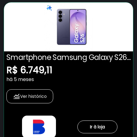
Smartphone Samsung Galaxy S26
5G Tela 6.3" 512GB Câmera 50MP -
R$ 6.749,11
CEL. SAMSUNG GALAXY S26 5G
há 5 meses
512GB VIOLETA
Ver histórico
Ir à loja