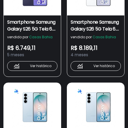
Smartphone Samsung
Smartphone Samsung
Galaxy S26 5G Tela 6.3"
Galaxy S26 5G Tela 6.3"
512GB Câmera 50MP -
512GB Câmera 50MP -
vendido por
Casas Bahia
vendido por
Casas Bahia
CEL. SAMSUNG GALAXY
CEL. SAMSUNG GALAXY
R$ 6.749,11
R$ 8.189,11
S26 5G 512GB VIOLETA
S26 5G 512GB BRANCO
5 meses
4 meses
Ver histórico
Ver histórico