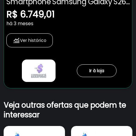
Smartphone Samsung Galaxy S26
5G Tela 6.3" 256GB Câmera 50MP -
R$ 6.749,01
Violeta
há 3 meses
Ver histórico
Ir à loja
Veja outras ofertas que podem te
interessar