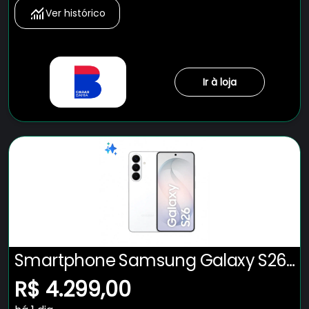
Ver histórico
Ir à loja
Smartphone Samsung Galaxy S26
5G Tela 6.3" 256GB Câmera 50MP -
R$ 4.299,00
Branco