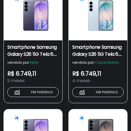
Smartphone Samsung
Smartphone Samsung
Galaxy S26 5G Tela 6.3"
Galaxy S26 5G Tela 6.3"
256GB Câmera 50MP -
512GB Câmera 50MP -
vendido por
Extra
vendido por
Casas Bahia
Violeta
Azul
R$ 6.749,11
R$ 6.749,11
5 meses
4 meses
Ver histórico
Ver histórico