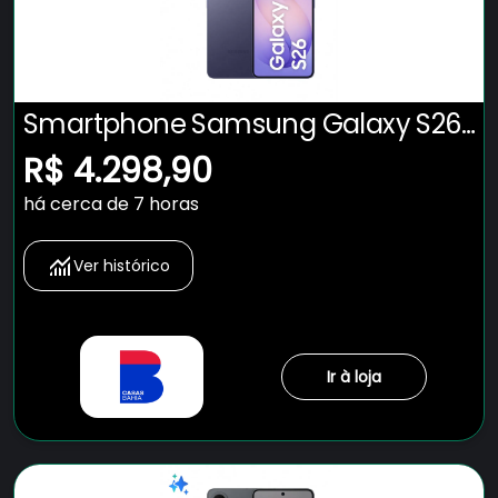
Smartphone Samsung Galaxy S26
5G Tela 6.3" 256GB Câmera 50MP -
R$ 4.298,90
CEL. SAMSUNG GALAXY S26 5G
há cerca de 7 horas
256GB VIOLETA
Ver histórico
Ir à loja