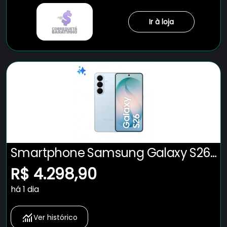
Ir à loja
Smartphone Samsung Galaxy S26
5G Tela 6.3" 256GB Câmera 50MP -
R$ 4.298,90
Azul
há 1 dia
Ver histórico