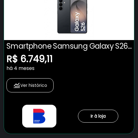
Smartphone Samsung Galaxy S26
5G Tela 6.3" 512GB Câmera 50MP -
R$ 6.749,11
CEL. SAMSUNG GALAXY S26 5G
há 4 meses
512GB PRETO
Ver histórico
Ir à loja