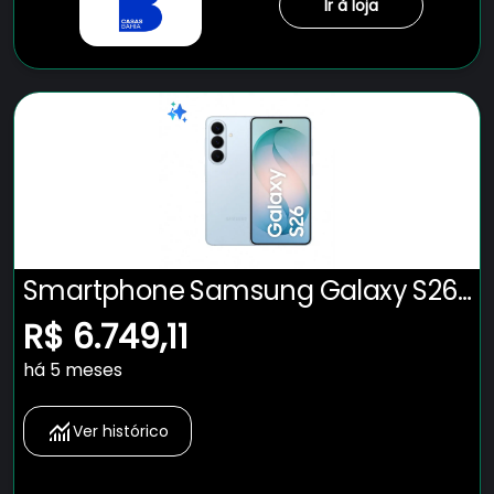
Ir à loja
Smartphone Samsung Galaxy S26
5G Tela 6.3" 512GB Câmera 50MP -
R$ 6.749,11
Azul
há 5 meses
Ver histórico