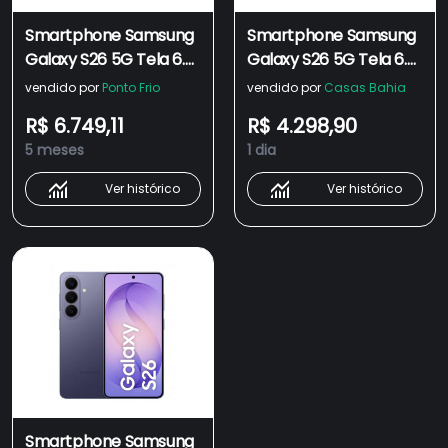
Smartphone Samsung
Smartphone Samsung
Galaxy S26 5G Tela 6.3"
Galaxy S26 5G Tela 6.3"
512GB Câmera 50MP -
256GB Câmera 50MP -
vendido por
Ponto Frio
vendido por
Casas Bahia
Azul
Azul
R$ 6.749,11
R$ 4.298,90
5 meses
1 dia
Ver histórico
Ver histórico
Smartphone Samsung