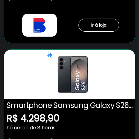
Ir à loja
Smartphone Samsung Galaxy S26
5G Tela 6.3" 256GB Câmera 50MP -
R$ 4.298,90
Preto
há cerca de 8 horas