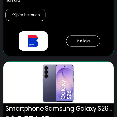
há 1 dia
Ver histórico
Ir à loja
Smartphone Samsung Galaxy S26
5G Tela 6.3