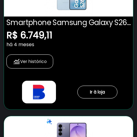
Smartphone Samsung Galaxy S26
5G Tela 6.3" 512GB Câmera 50MP -
R$ 6.749,11
Azul
há 4 meses
Ver histórico
Ir à loja