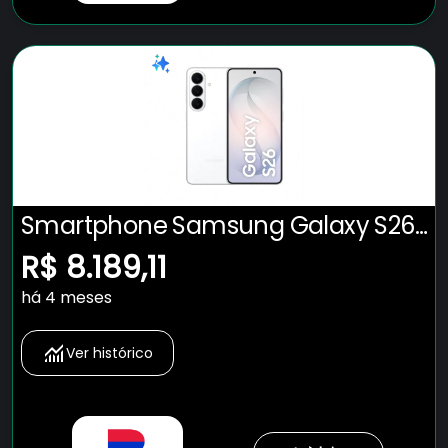
Smartphone Samsung Galaxy S26
5G Tela 6.3" 512GB Câmera 50MP -
R$ 8.189,11
CEL. SAMSUNG GALAXY S26 5G
há 4 meses
512GB BRANCO
Ver histórico