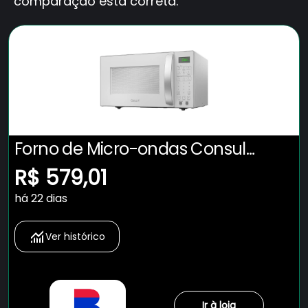
comparação está correta.
Forno de Micro-ondas Consul
CMS46AB com Função Menu Fácil
R$ 579,01
32L - Branco
há 22 dias
Ver histórico
Ir à loja