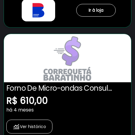
Ir à loja
Forno De Micro-ondas Consul
Cms46ab Com Função Menu Fácil
R$ 610,00
32l
há 4 meses
Ver histórico