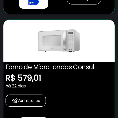
Forno de Micro-ondas Consul
CMS46AB com Função Menu Fácil
R$ 579,01
32L - Branco
há 22 dias
Ver histórico