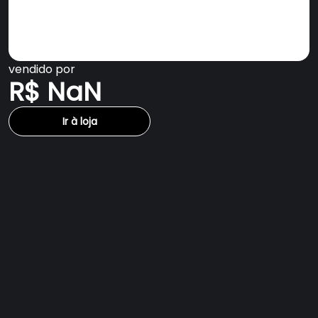
vendido por
R$ NaN
Ir à loja