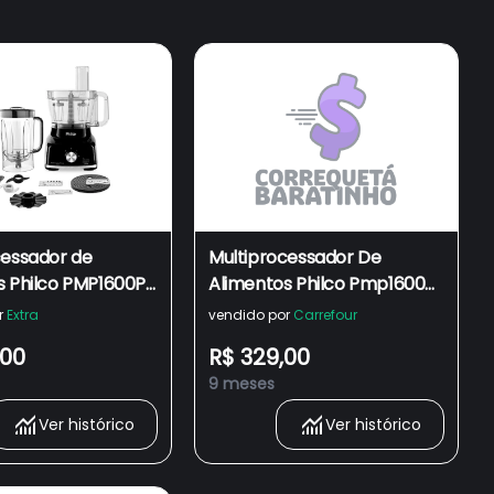
cessador de
Multiprocessador De
s Philco PMP1600P
Alimentos Philco Pmp1600p
m 2 Velocidades +
9 Em 1 Com 2 Velocidades +
r
Extra
vendido por
Carrefour
00W – Preto
Pulsar 1700w
,00
R$ 329,00
9 meses
Ver histórico
Ver histórico