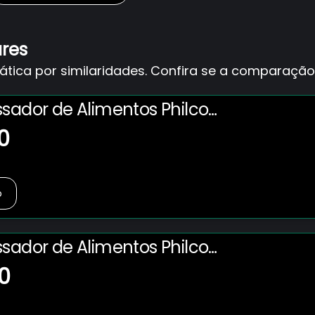
ares
ica por similaridades. Confira se a comparação 
ssador de Alimentos Philco
 em 1 com 2 Velocidades +
0
W – Preto
o
ssador de Alimentos Philco
 em 1 com 2 Velocidades +
0
W – Preto