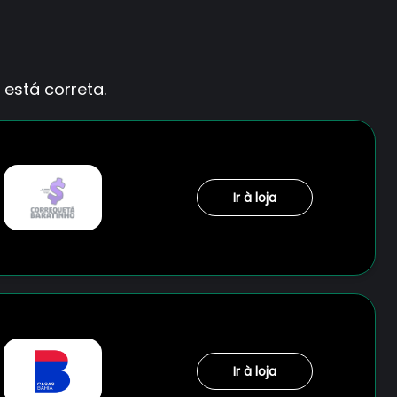
está correta.
Ir à loja
Ir à loja