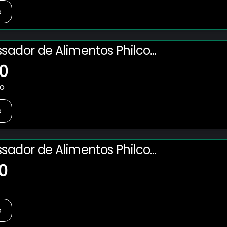
o
ssador de Alimentos Philco
 em 1 com 2 Velocidades +
0
W – Preto
no
o
ssador de Alimentos Philco
 em 1 com 2 Velocidades +
0
W – Preto
o