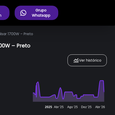
Grupo
m
Whatsapp
lsar 1700W – Preto
700W – Preto
Ver histórico
2025
Abr '25
Ago '25
Dez '25
Abr '26