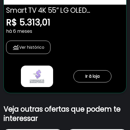
Smart TV 4K 55” LG OLED
OLED55C5PSA Ultra Slim a9 Gen8
R$ 5.313,01
até 144Hz Charcoal Black
há 6 meses
Ver histórico
Ir à loja
Veja outras ofertas que podem te
interessar