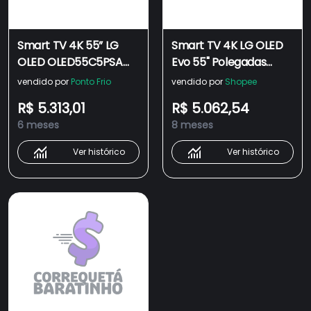
Smart TV 4K 55” LG
Smart TV 4K LG OLED
OLED OLED55C5PSA
Evo 55" Polegadas
Ultra Slim a9 Gen8 até
OLED55C4,
vendido por
Ponto Frio
vendido por
Shopee
144Hz Charcoal Black
Processador a9 Ger7,
R$ 5.313,01
R$ 5.062,54
AI, Painel 144Hz e
6 meses
8 meses
Design Ultra Slim
Ver histórico
Ver histórico