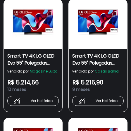
Smart TV 4K LG OLED
Smart TV 4K LG OLED
Evo 55" Polegadas
Evo 55" Polegadas
OLED55C4,
OLED55C4,
vendido por
Magazine Luiza
vendido por
Casas Bahia
Processador a9 Ger7,
Processador a9 Ger7,
R$ 5.214,56
R$ 5.215,90
AI, Painel 144Hz e
AI, Painel 144Hz e
10 meses
9 meses
Design Ultra Slim
Design Ultra Slim
Ver histórico
Ver histórico