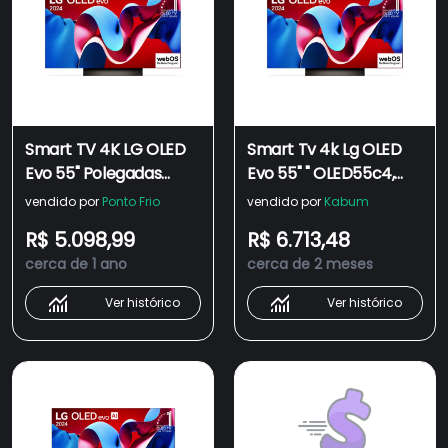
Smart TV 4K LG OLED
Smart Tv 4k Lg OLED
Evo 55" Polegadas
Evo 55" " OLED55c4,
OLED55C4,
Processador A9 Ger7,
vendido por
Ponto Frio
vendido por
Kabum
Processador a9 Ger7,
Ai, Painel 144hz E
R$ 5.098,99
R$ 6.713,48
AI, Painel 144Hz e
Design Ultra Slim
cerca de 1 ano
cerca de 2 meses
Design Ultra Slim
Ver histórico
Ver histórico