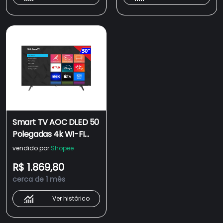
Smart TV AOC DLED 50
Polegadas 4k WI-FI
Roku TV 50U7045/78G
vendido por
Shopee
R$ 1.869,80
cerca de 1 mês
Ver histórico