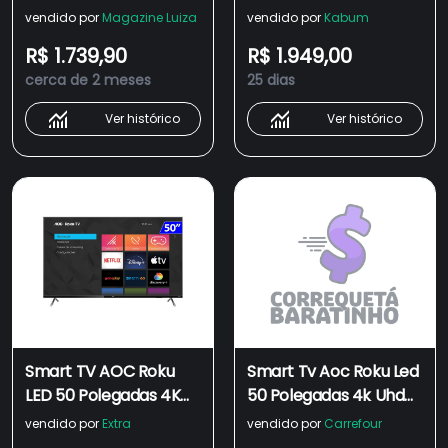
UHD Wi-Fi
4K UHD, Wi-Fi, Linha
vendido por
Magazine Luiza
vendido por
Kabum
50U6125/78G
Marrom - 50u6125/78g
R$ 1.739,90
R$ 1.949,00
cerca de 2 meses
25 dias
Ver histórico
Ver histórico
Smart TV AOC Roku
Smart Tv Aoc Roku Led
LED 50 Polegadas 4K
50 Polegadas 4k Uhd
UHD Wi-Fi
Wi-fi 50u6125/78g
vendido por
Extra
vendido por
Carrefour
50U6125/78G