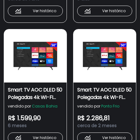
Ver histórico
Ver histórico
Smart TV AOC DLED 50
Smart TV AOC DLED 50
Polegadas 4k WI-FI
Polegadas 4k WI-FI
Roku TV 50U7045/78G
Roku TV 50U7045/78G
vendido por
Casas Bahia
vendido por
Ponto Frio
R$ 1.599,90
R$ 2.286,81
6 meses
cerca de 2 meses
Ver histórico
Ver histórico