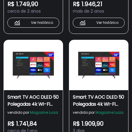
R$ 1.749,90
R$ 1.946,21
cerca de 2 anos
mais de 2 anos
Ver histórico
Ver histórico
Smart TV AOC DLED 50
Smart TV AOC DLED 50
Polegadas 4k WI-FI
Polegadas 4k WI-FI
Roku TV 50U7045/78G
Roku TV 50U7045/78G
vendido por
Magazine Luiza
vendido por
Magazine Luiza
R$ 1.741,84
R$ 1.909,90
cerca de 1 ano
3 dias