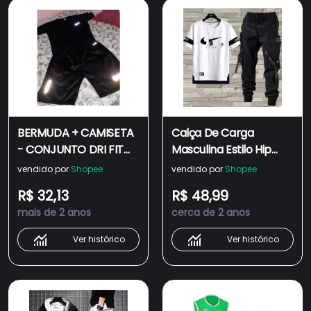
BERMUDA + CAMISETA
Calça De Carga
- CONJUNTO DRI FIT
Masculina Estilo Hip
COM LOGO REFLETIVO
Hop Joggers +
vendido por
Shopee
vendido por
Shopee
COM PREÇO DE
Conjunto De Homens
R$ 32,13
R$ 48,99
FABRICA
Com Camiseta Casual
mais de 2 anos
cerca de 2 anos
Manga Curta
Ver histórico
Ver histórico