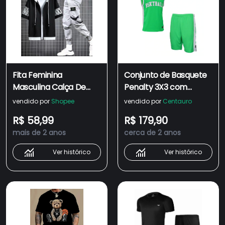
Fita Feminina
Conjunto de Basquete
Masculina Calça De
Penalty 3X3 com
Rua Cargo Hip Hop
Camiseta Regata +
vendido por
Shopee
vendido por
Centauro
Moda Casual Carga
Bermuda - Masculina
R$ 58,99
R$ 179,90
Múltiplos Bolsos Pretos
mais de 2 anos
cerca de 2 anos
+ Conjunto Masculino
Com Camiseta De
Ver histórico
Ver histórico
Manga Curta E Estilo