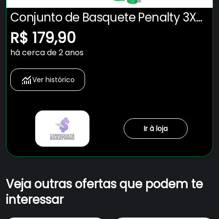
Conjunto de Basquete Penalty 3X3
com Camiseta Regata + Bermuda
R$ 179,90
- Masculina
há cerca de 2 anos
Ver histórico
Ir à loja
Veja outras ofertas que podem te
interessar