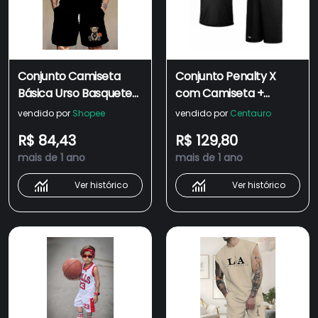
Conjunto Camiseta
Conjunto Penalty X
Básica Urso Basquete
com Camiseta +
Masculina Algodão
Bermuda - Masculina
vendido por
Shopee
vendido por
Centauro
StreetWear Bermuda
R$ 84,43
R$ 129,80
Urso Basquete
mais de 1 ano
mais de 1 ano
Moletom com Bolso
Ver histórico
Ver histórico