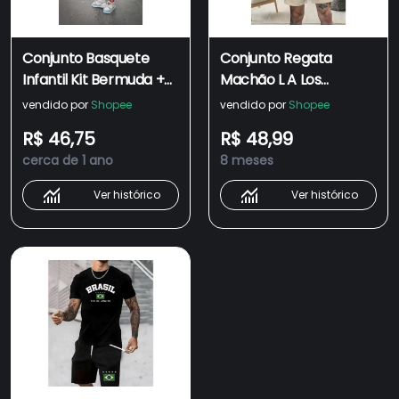
Conjunto Basquete
Conjunto Regata
Infantil Kit Bermuda +
Machão L A Los
Camiseta Regata de
Angeles Camiseta
vendido por
Shopee
vendido por
Shopee
Verão
Camisa Masculina
R$ 46,75
R$ 48,99
Bermuda Moletom
cerca de 1 ano
8 meses
com Bolso Algodão
Esporte Casual
Ver histórico
Ver histórico