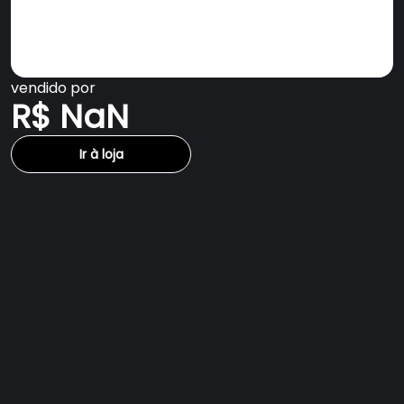
vendido por
R$ NaN
Ir à loja