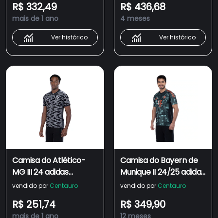
R$ 332,49
R$ 436,68
mais de 1 ano
4 meses
Ver histórico
Ver histórico
Camisa do Atlético-
Camisa do Bayern de
MG III 24 adidas
Munique II 24/25 adidas
Masculina Torcedor
Masculina Torcedor
vendido por
Centauro
vendido por
Centauro
R$ 251,74
R$ 349,90
mais de 1 ano
12 meses