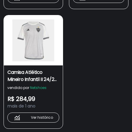
Camisa Atlético
Mineiro Infantil II 24/25
s/n° Torcedor Adidas
vendido por
Netshoes
Masculina
R$ 284,99
mais de 1 ano
Ver histórico