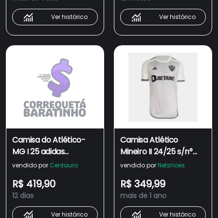
Ver histórico
Ver histórico
Camisa do Atlético-
Camisa Atlético
MG I 25 adidas
Mineiro II 24/25 s/n°
Masculina Torcedor.
Torcedor Adidas
vendido por
Centauro
vendido por
Netshoes
Masculina
R$ 419,90
R$ 349,99
12 dias
mais de 1 ano
Ver histórico
Ver histórico