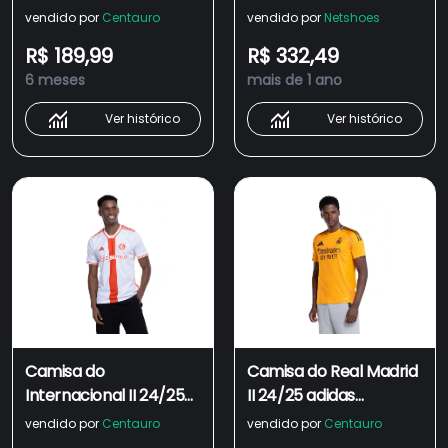
Masculina Torcedor
Torcedor Adidas
vendido por
Centauro
vendido por
Netshoes
Masculina
R$ 189,99
R$ 332,49
6 meses
mais de 1 ano
Ver histórico
Ver histórico
Camisa do
Camisa do Real Madrid
Internacional II 24/25
II 24/25 adidas
adidas Masculina
Masculina Torcedor
vendido por
Centauro
vendido por
Centauro
Torcedor