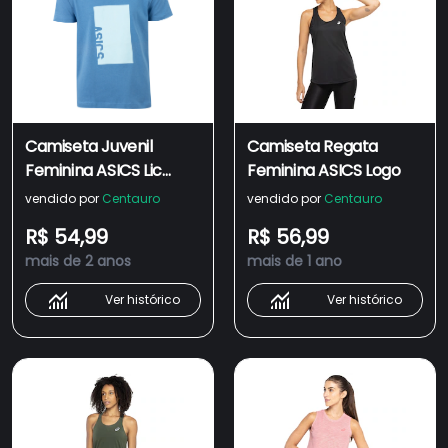
Camiseta Juvenil
Camiseta Regata
Feminina ASICS Lic
Feminina ASICS Logo
Casual Kids
vendido por
Centauro
vendido por
Centauro
R$ 54,99
R$ 56,99
mais de 2 anos
mais de 1 ano
Ver histórico
Ver histórico