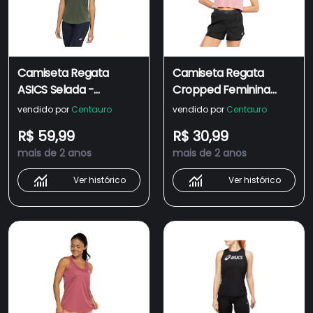
Camiseta Regata
Camiseta Regata
ASICS Selada -
Cropped Feminina
Feminina
ASICS
vendido por
Centauro
vendido por
Centauro
R$ 59,99
R$ 30,99
mais de 2 anos
mais de 2 anos
Ver histórico
Ver histórico