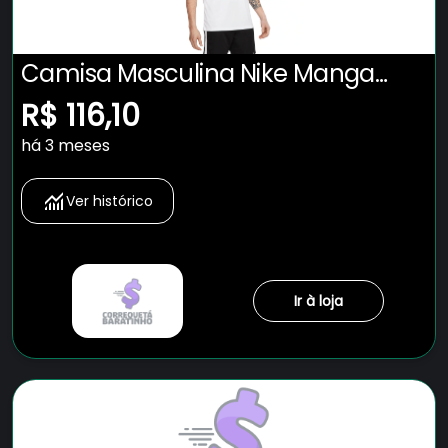
Camisa Masculina Nike Manga
Curta Dri-Fit Park VII
R$ 116,10
há 3 meses
Ver histórico
Ir à loja