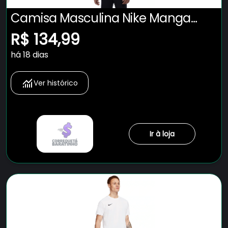
Camisa Masculina Nike Manga
Curta Dri-Fit Park VII
R$ 134,99
há 18 dias
Ver histórico
Ir à loja