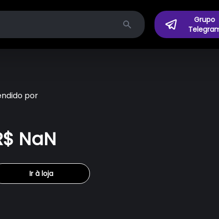
Grupo
Telegra
Search
endido por
R$ NaN
Ir à loja