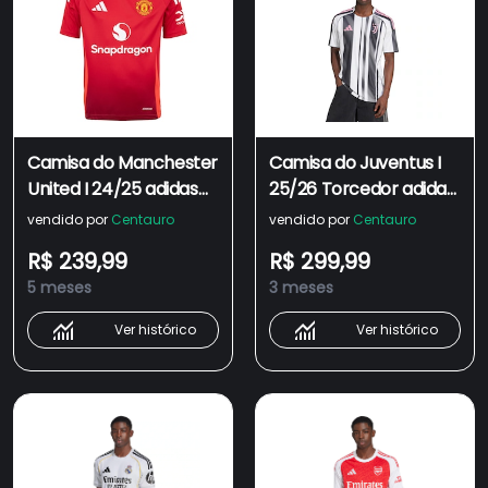
Camisa do Manchester
Camisa do Juventus I
United I 24/25 adidas
25/26 Torcedor adidas
Infantil Torcedor
Masculina
vendido por
Centauro
vendido por
Centauro
R$ 239,99
R$ 299,99
5 meses
3 meses
Ver histórico
Ver histórico