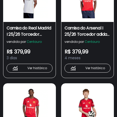
Camisa do Real Madrid
Camisa do Arsenal I
I 25/26 Torcedor
25/26 Torcedor adidas
adidas Masculina
Masculina
vendido por
Centauro
vendido por
Centauro
R$ 379,99
R$ 379,99
3 dias
4 meses
Ver histórico
Ver histórico