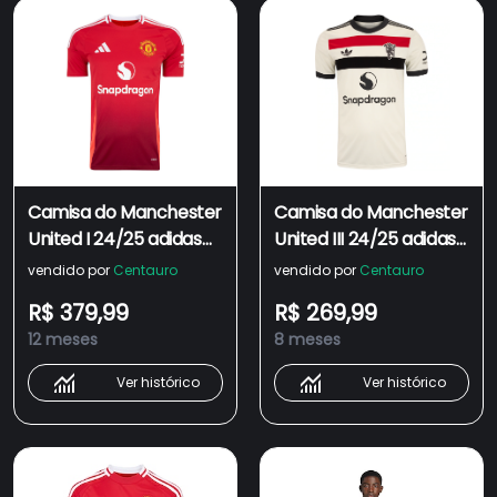
Camisa do Manchester
Camisa do Manchester
United I 24/25 adidas
United III 24/25 adidas
Masculina Torcedor
Masculina Torcedor
vendido por
Centauro
vendido por
Centauro
R$ 379,99
R$ 269,99
12 meses
8 meses
Ver histórico
Ver histórico