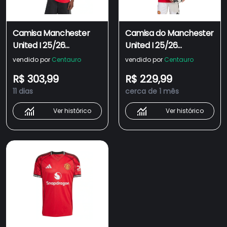
Camisa Manchester
Camisa do Manchester
United I 25/26
United I 25/26
Masculina Adidas
Torcedor adidas
vendido por
Centauro
vendido por
Centauro
Juvenil
R$ 303,99
R$ 229,99
11 dias
cerca de 1 mês
Ver histórico
Ver histórico