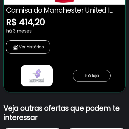
Camisa do Manchester United I
25/26 Torcedor adidas Masculina
R$ 414,20
há 3 meses
Ver histórico
Ir à loja
Veja outras ofertas que podem te
interessar