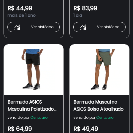
R$ 44,99
R$ 83,99
mais de 1 ano
1 dia
Ver histórico
Ver histórico
Bermuda ASICS
Bermuda Masculina
Masculina Poletizado
ASICS Bolso Atoalhado
Estampado
vendido por
Centauro
vendido por
Centauro
R$ 64,99
R$ 49,49