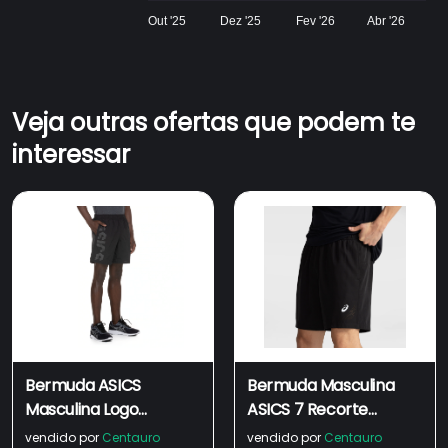
Out '25
Dez '25
Fev '26
Abr '26
Veja outras ofertas que podem te
interessar
Bermuda ASICS
Bermuda Masculina
Masculina Logo
ASICS 7 Recorte
Estourado
Respirável Lase
vendido por
Centauro
vendido por
Centauro