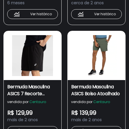
6 meses
cerca de 2 anos
Ver histórico
Ver histórico
Bermuda Masculina
Bermuda Masculina
ASICS 7 Recorte
ASICS Bolso Atoalhado
Respirável Lase
vendido por
Centauro
vendido por
Centauro
R$ 129,99
R$ 139,99
mais de 2 anos
mais de 2 anos