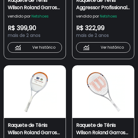
Raquete de Tênis
Raquete de Tênis
Wilson Roland Garros
Aggressor Profissional
Elite 3
Mais 3 Bolas Wilson
vendido por
Netshoes
vendido por
Netshoes
R$ 399,90
R$ 322,99
mais de 2 anos
mais de 2 anos
Ver histórico
Ver histórico
Raquete de Tênis
Raquete de Tênis
Wilson Roland Garros
Wilson Roland Garros