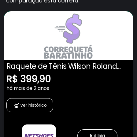
comparação está correta.
Raquete de Tênis Wilson Roland
Garros Elite 3
R$ 399,90
há mais de 2 anos
Ver histórico
Ir à loja