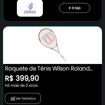
Ir à loja
Raquete de Tênis Wilson Roland
Garros Elite 3
R$ 399,90
há mais de 2 anos
Ver histórico