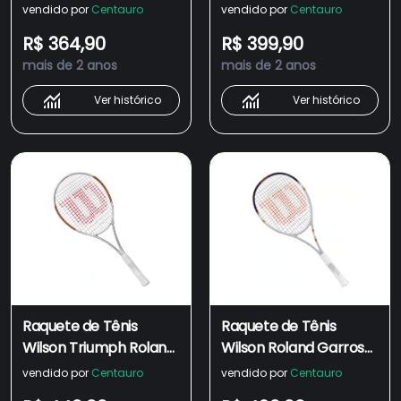
Elite 2023
Elite 3
vendido por
Centauro
vendido por
Centauro
R$ 364,90
R$ 399,90
mais de 2 anos
mais de 2 anos
Ver histórico
Ver histórico
Raquete de Tênis
Raquete de Tênis
Wilson Triumph Roland
Wilson Roland Garros
Garros
Triumph 3
vendido por
Centauro
vendido por
Centauro