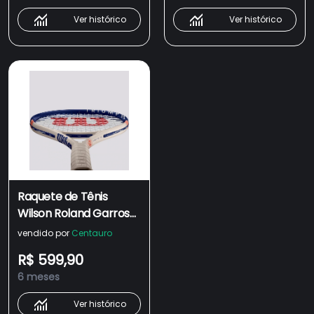
Ver histórico
Ver histórico
Raquete de Tênis
Wilson Roland Garros
Triumph Ii
vendido por
Centauro
R$ 599,90
6 meses
Ver histórico