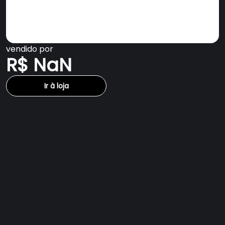
vendido por
R$ NaN
Ir à loja