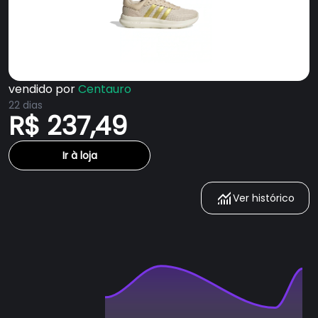
vendido por
Centauro
22 dias
R$ 237,49
Ir à loja
Ver histórico