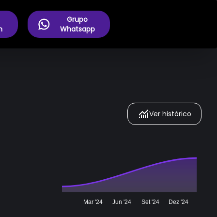
Grupo
m
Whatsapp
Ver histórico
Mar '24
Jun '24
Set '24
Dez '24