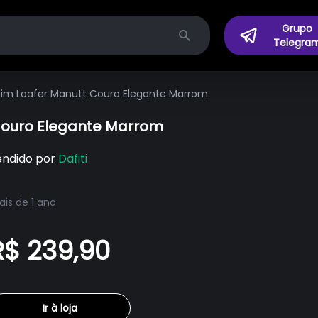
Grupo
Telegra
Search
sim Loafer Manutt Couro Elegante Marrom
Couro Elegante Marrom
endido por
Dafiti
is de 1 ano
R$ 239,90
Ir à loja