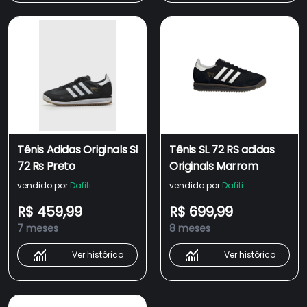
Tênis Adidas Originals Sl
Tênis SL 72 RS adidas
72 Rs Preto
Originals Marrom
vendido por
Dafiti
vendido por
Dafiti
R$ 459,99
R$ 699,99
7 meses
8 meses
Ver histórico
Ver histórico