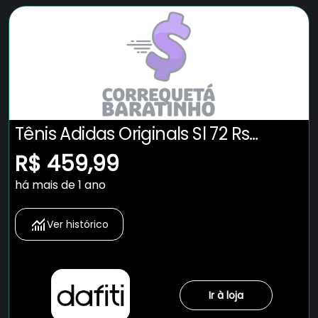
Tênis Adidas Originals Sl 72 Rs
Marrom
R$ 459,99
há mais de 1 ano
Ver histórico
Ir à loja