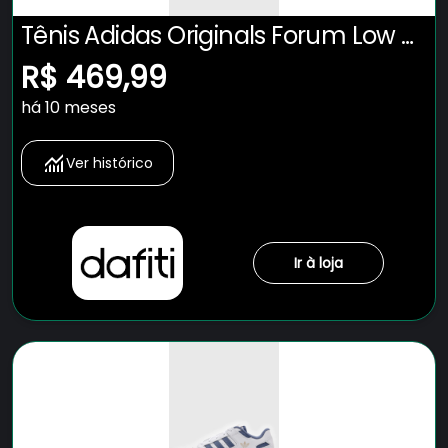
Tênis Adidas Originals Forum Low Cl
Branco
R$ 469,99
há 10 meses
Ver histórico
Ir à loja