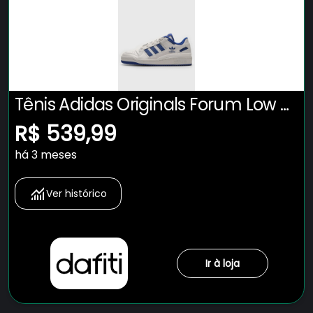
Tênis Adidas Originals Forum Low Cl
Branco
R$ 539,99
há 3 meses
Ver histórico
Ir à loja