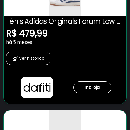
Tênis Adidas Originals Forum Low Cl
Branco
R$ 479,99
há 5 meses
Ver histórico
Ir à loja