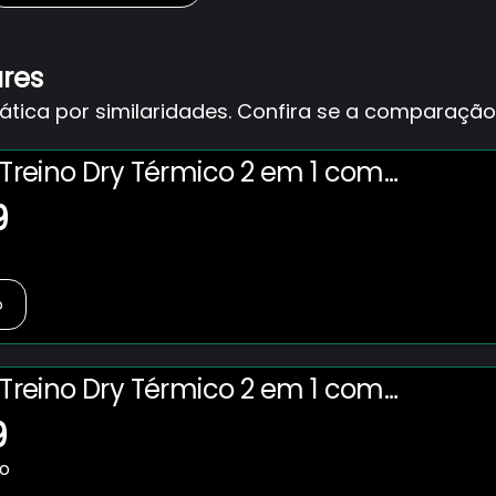
ares
ica por similaridades. Confira se a comparação 
s Treino Dry Térmico 2 em 1 com
Cel. e Porta-Toalha Calção
9
ademia
o
s Treino Dry Térmico 2 em 1 com
Cel. e Porta-Toalha Calção
9
ademia
no