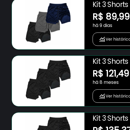
Kit 3 Short
Bolso para 
R$ 89,99
Fitness Ac
há 9 dias
Ver históric
Kit 3 Short
Bolso para 
R$ 121,49
Fitness Ac
há 8 meses
Ver históric
Kit 3 Short
Bolso para 