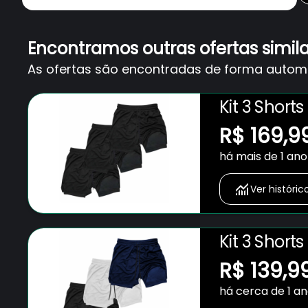
Encontramos outras ofertas simil
As ofertas são encontradas de forma automát
Kit 3 Short
Bolso para 
R$ 169,9
Fitness Ac
há mais de 1 ano
Ver históric
Kit 3 Short
Bolso para 
R$ 139,9
Fitness Ac
há cerca de 1 a