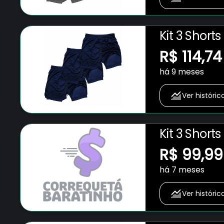
Kit 3 Short
Bolso para 
R$ 114,74
Fitness Ac
há 9 meses
Ver históric
Kit 3 Short
Bolso para 
R$ 99,99
Fitness Ac
há 7 meses
Ver históric