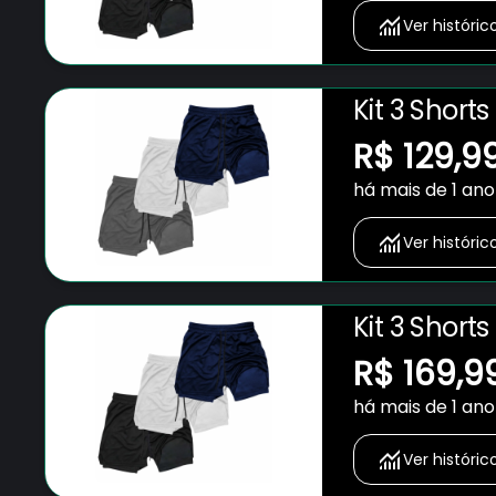
Ver históric
Kit 3 Short
Bolso para 
R$ 129,9
Fitness Ac
há mais de 1 ano
Ver históric
Kit 3 Short
Bolso para 
R$ 169,9
Fitness Ac
há mais de 1 ano
Ver históric