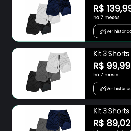
Bolso para 
R$ 139,9
Fitness Ac
há 7 meses
Ver históric
Kit 3 Short
Bolso para 
R$ 99,99
Fitness Ac
há 7 meses
Ver históric
Kit 3 Short
Bolso para 
R$ 89,02
Fitness Ac