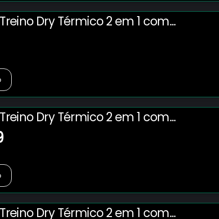
s Treino Dry Térmico 2 em 1 com
Cel. e Porta-Toalha Calção
ademia
o
s Treino Dry Térmico 2 em 1 com
Cel. e Porta-Toalha Calção
9
ademia
o
s Treino Dry Térmico 2 em 1 com