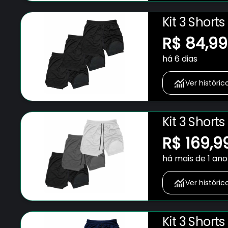
Kit 3 Short
Bolso para 
R$ 84,99
Fitness Ac
há 6 dias
Ver históric
Kit 3 Short
Bolso para 
R$ 169,9
Fitness Ac
há mais de 1 ano
Ver históric
Kit 3 Short