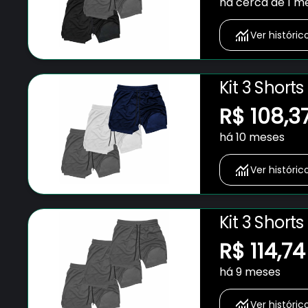
há cerca de 1 m
Ver históric
Kit 3 Short
Bolso para 
R$ 108,3
Fitness Ac
há 10 meses
Ver históric
Kit 3 Short
Bolso para 
R$ 114,74
Fitness Ac
há 9 meses
Ver históric