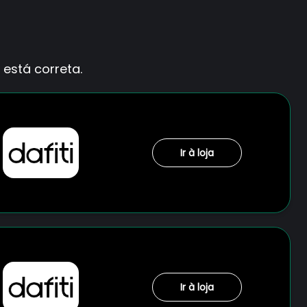
está correta.
Ir à loja
Ir à loja