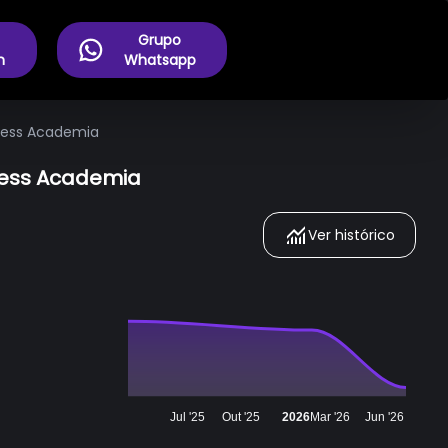
Grupo
m
Whatsapp
tness Academia
tness Academia
Ver histórico
Jul '25
Out '25
2026
Mar '26
Jun '26