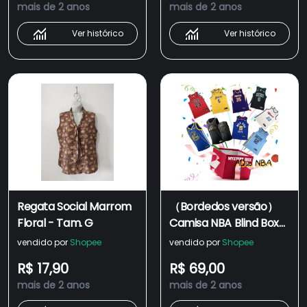
mais de 2 anos
mais de 2 anos
Ver histórico
Ver histórico
Regata Social Marrom
（Bordedos versão）
Floral - Tam. G
Camisa NBA Blind Box
Any aleatório regata
vendido por
Shopee
vendido por
Shopee
basquete camiseta
R$ 17,90
R$ 69,00
roupas de Basquete
mais de 2 anos
mais de 2 anos