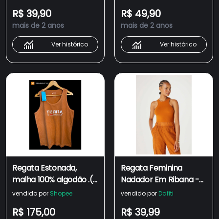
R$ 39,90
R$ 49,90
mais de 2 anos
mais de 2 anos
Ver histórico
Ver histórico
Regata Estonada,
Regata Feminina
malha 100% algodão .(
Nadador Em Ribana -
kit com 5 peças)
Marrom
vendido por
Shopee
vendido por
Dafiti
R$ 175,00
R$ 39,99