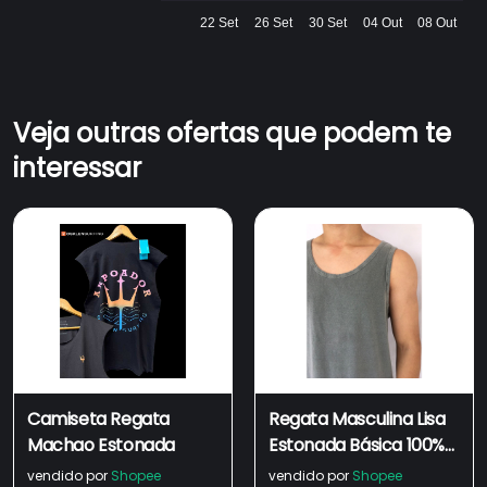
22 Set
26 Set
30 Set
04 Out
08 Out
Veja outras ofertas que podem te
interessar
Camiseta Regata
Regata Masculina Lisa
Machao Estonada
Estonada Básica 100%
Algodão Premium
vendido por
Shopee
vendido por
Shopee