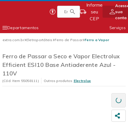
Informe
Acess
Pular
seu
sua
Página inicial do Extra
para
conta
CEP
conteúdo
principal
Departamentos
Serviços
Conteúdo principal
Smartphones
Eletrodomésticos
extra.com.br
Eletroportáteis
Ferro de Passar
Ferro a Vapor
TV e Vídeo
Móveis
Ferro de Passar a Seco e Vapor Electrolux
Eletroportáteis
Informática
Efficient ESI10 Base Antiaderente Azul -
110V
(Cód. Item
55058111
)
Outros produtos
Electrolux
Carregando
Comp