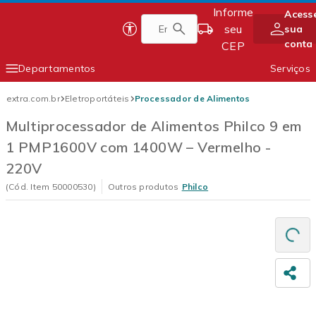
Informe
Acess
Pular
seu
sua
Página inicial do Extra
para
conta
CEP
conteúdo
principal
Departamentos
Serviços
Conteúdo principal
Smartphones
Eletrodomésticos
extra.com.br
Eletroportáteis
Processador de Alimentos
TV e Vídeo
Móveis
Multiprocessador de Alimentos Philco 9 em
1 PMP1600V com 1400W – Vermelho -
Eletroportáteis
Informática
220V
(Cód. Item
50000530
)
Outros produtos
Philco
Carr
Comp