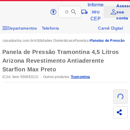
Informe
Acess
Pular
seu
sua
Página inicial da Casas Bahia
para
conta
CEP
conteúdo
principal
Departamentos
Telefonia
Carnê Digital
Conteúdo principal
Eletrodomésticos
Tvs e Vídeo
Cartão Casas Bahia
casasbahia.com.br
Utilidades Domésticas
Panelas
Panelas de Pressão
Móveis
Eletroportáteis
Cupom
Compra Corporativa
Panela de Pressão Tramontina 4,5 Litros
Arizona Revestimento Antiaderente
Soluções e Serviços
Starflon Max Preto
(Cód. Item
55066313
)
Outros produtos
Tramontina
Carregando
Compa