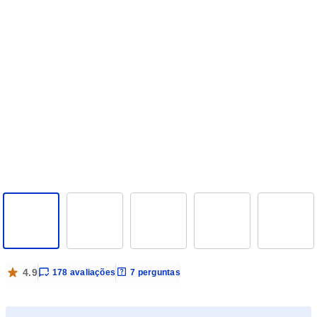
4.9 de 5 estrelas
4.9
178
avaliações
7
perguntas
com 178 avaliações
com 7 perguntas