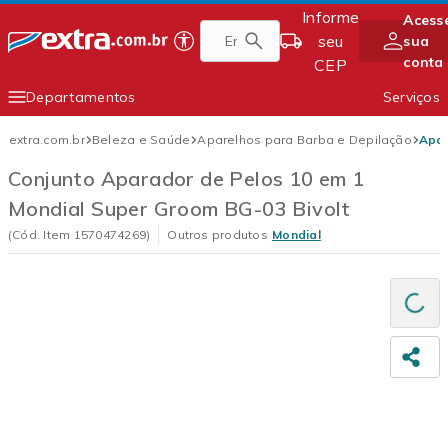
Informe
Acess
Pular
Página inicial do Extra
seu
sua
para
conta
CEP
conteúdo
principal
Departamentos
Serviços
Conteúdo principal
Smartphones
Eletrodomésticos
extra.com.br
Beleza e Saúde
Aparelhos para Barba e Depilação
Apar
TV e Vídeo
Móveis
Conjunto Aparador de Pelos 10 em 1
Mondial Super Groom BG-03 Bivolt
Eletroportáteis
Informática
Carregan
(Cód. Item
1570474269
)
Outros produtos
Mondial
Comp