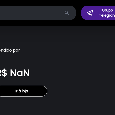
Grupo
Telegra
Search
endido por
R$ NaN
Ir à loja