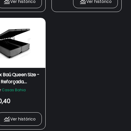
Ver histórico
Ver histórico
 Baú Queen Size -
 Reforçada.
 - Cinza
r
Casas Bahia
0,40
Ver histórico