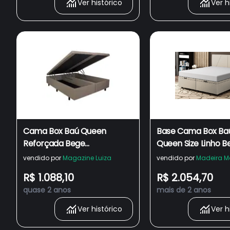
Ver histórico
Ver h
Cama Box Baú Queen
Base Cama Box Ba
Reforçada Bege
Queen Size Linho B
158x198x42cm com Pistão a
SkyBox
vendido por
Magazine Luiza
vendido por
Madeira M
gás
R$ 1.088,10
R$ 2.054,70
quase 2 anos
mais de 2 anos
Ver histórico
Ver h