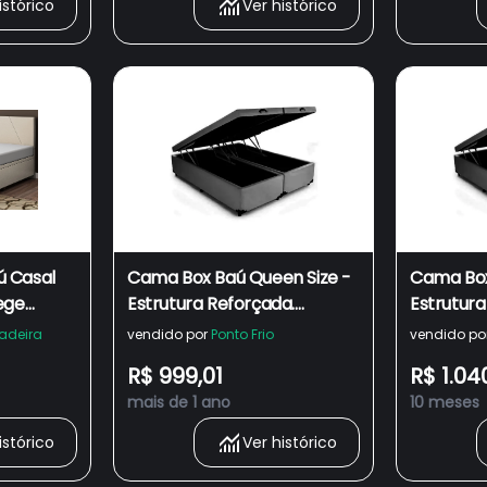
istórico
Ver histórico
ú Casal
Cama Box Baú Queen Size -
Cama Box
ege
Estrutura Reforçada.
Estrutura
Exclusive - Cinza
Exclusive
adeira
vendido por
Ponto Frio
vendido po
R$ 999,01
R$ 1.04
mais de 1 ano
10 meses
istórico
Ver histórico