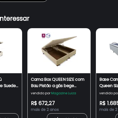
interessar
ú
Cama Box QUEEN SIZE com
Base Cam
ze Suede
Bau Pistão a gás bege
Queen Si
Bipartido
Bege Sky
vendido por
Magazine Luiza
vendido po
R$ 672,27
R$ 1.68
mais de 2 anos
mais de 2