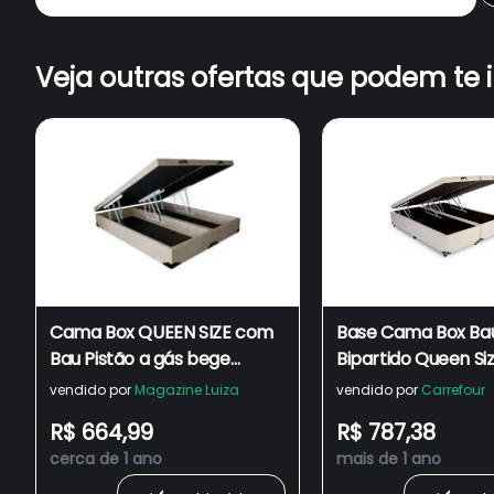
Veja outras ofertas que podem te 
Cama Box QUEEN SIZE com
Base Cama Box Ba
Bau Pistão a gás bege
Bipartido Queen Si
Bipartido
Bege 43x158x198
vendido por
Magazine Luiza
vendido por
Carrefour
R$ 664,99
R$ 787,38
cerca de 1 ano
mais de 1 ano