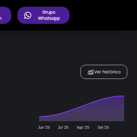
Grupo
m
Whatsapp
Ver histórico
Jun '25
Jul '25
Ago '25
Set '25