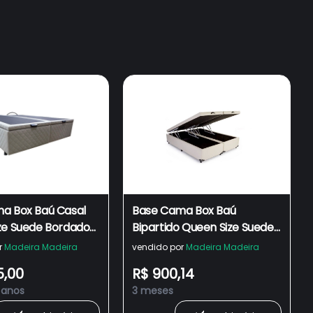
a Box Baú Casal
Base Cama Box Baú
ze Suede Bordado
Bipartido Queen Size Suede
Box
Bege 43x158x198
r
Madeira Madeira
vendido por
Madeira Madeira
5,00
R$ 900,14
 anos
3 meses