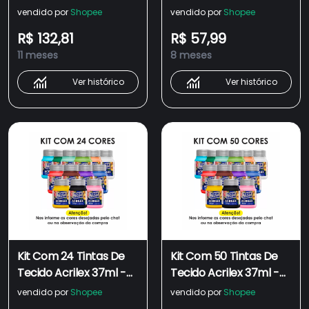
Tamanho Normal E
Escolha As Cores
vendido por
Shopee
vendido por
Shopee
Plus Size Cintura Mais
R$ 132,81
R$ 57,99
Alto Pernas Mais
11 meses
8 meses
Compridas Várias
Cores Todos
Ver histórico
Ver histórico
Tamanhos As Cores
Enviar Aleatoriamente
Kit Com 24 Tintas De
Kit Com 50 Tintas De
Tecido Acrilex 37ml -
Tecido Acrilex 37ml -
Escolha As Cores
Escolha As Cores
vendido por
Shopee
vendido por
Shopee