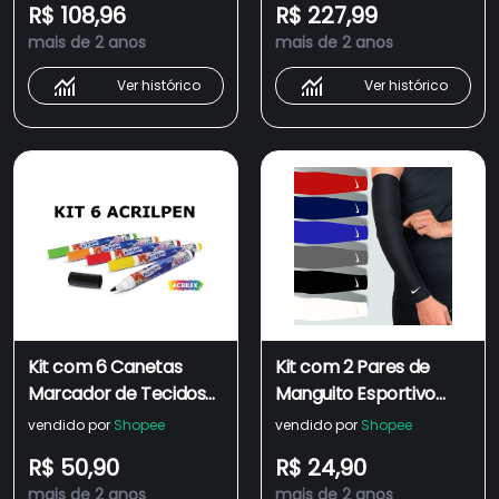
R$ 108,96
R$ 227,99
mais de 2 anos
mais de 2 anos
Ver histórico
Ver histórico
Kit com 6 Canetas
Kit com 2 Pares de
Marcador de Tecidos
Manguito Esportivo
Acrilpen - Escolha as
Térmico proteção uv
vendido por
Shopee
vendido por
Shopee
cores pelo Chat
50+ unissex escolha as
R$ 50,90
R$ 24,90
cores
mais de 2 anos
mais de 2 anos