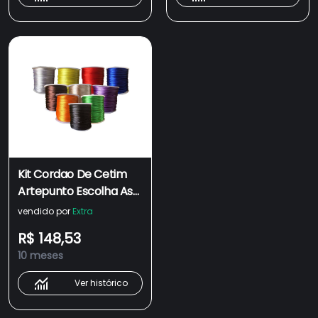
Kit Cordao De Cetim
Artepunto Escolha As
Cores - Tamanho: 10
vendido por
Extra
Cores
R$ 148,53
10 meses
Ver histórico