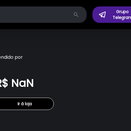
Grupo
Telegra
Search
endido por
R$ NaN
Ir à loja