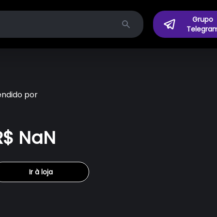
Grupo
Telegra
Search
endido por
R$ NaN
Ir à loja