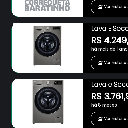
Ver históric
Lava E Sec
Programas
R$ 4.249
há mais de 1 ano
Ver históric
Lava e Sec
Programas
R$ 3.761
220V
há 8 meses
Ver históric