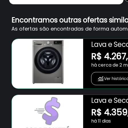
Encontramos outras ofertas simil
As ofertas são encontradas de forma automát
Lava e Sec
Programas
R$ 4.267
há cerca de 2 
Ver históric
Lava e Sec
Programas
R$ 4.359
há 11 dias