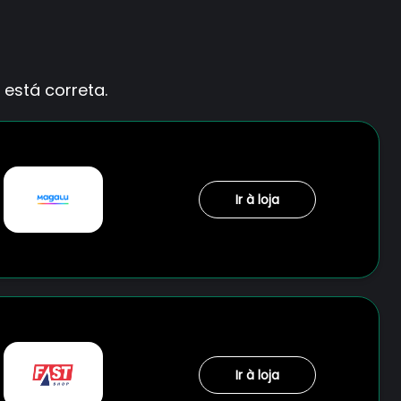
está correta.
Ir à loja
Ir à loja