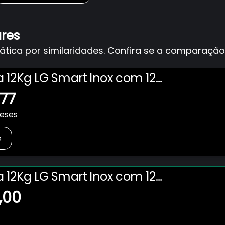
ares
ica por similaridades. Confira se a comparação 
a 12Kg LG Smart Inox com 12
 de Lavagem - CV5012PC4
,77
meses
o
a 12Kg LG Smart Inox com 12
 de Lavagem - CV5012PC4
,00