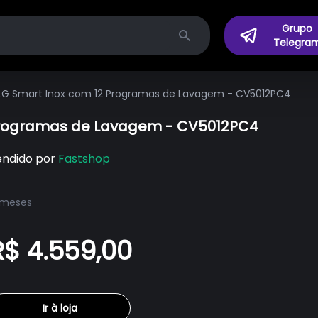
Grupo
Telegra
Search
 LG Smart Inox com 12 Programas de Lavagem - CV5012PC4
 Programas de Lavagem - CV5012PC4
endido por
Fastshop
 meses
R$ 4.559,00
Ir à loja