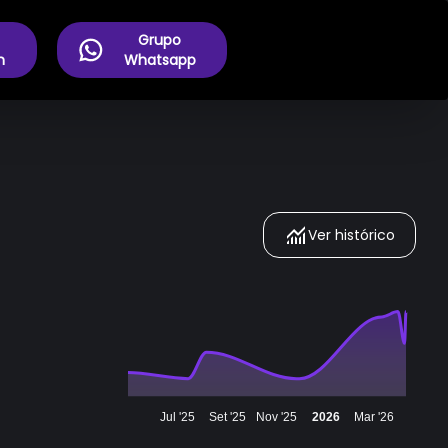
Grupo
m
Whatsapp
Ver histórico
Jul '25
Set '25
Nov '25
2026
Mar '26