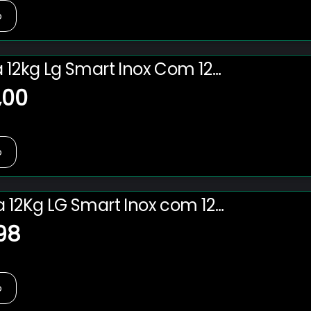
o
a 12kg Lg Smart Inox Com 12
 De Lavagem - Cv5012pc4 220v
,00
o
a 12Kg LG Smart Inox com 12
 de Lavagem - CV5012PC4 -
,98
o