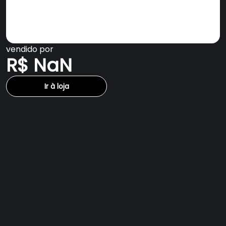
vendido por
R$ NaN
Ir à loja