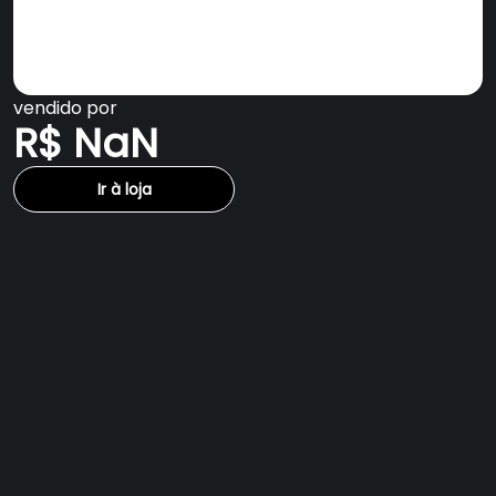
vendido por
R$ NaN
Ir à loja