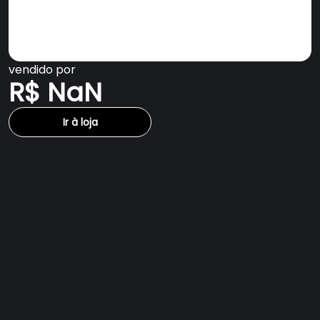
vendido por
R$ NaN
Ir à loja