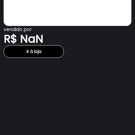
vendido por
R$ NaN
Ir à loja