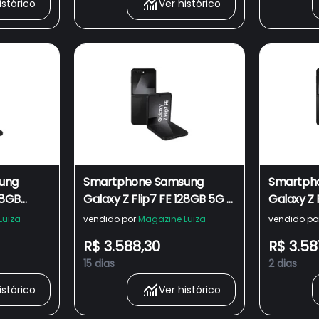
istórico
Ver histórico
ung
Smartphone Samsung
Smartph
28GB
Galaxy Z Flip7 FE 128GB 5G -
Galaxy Z 
Tela 6,7"
Preto, Tela dobrável de 6.7",
Preto, Te
Luiza
vendido por
Magazine Luiza
vendido po
MP Galaxy
8GB de RAM
8GB de 
R$ 3.588,30
R$ 3.58
15 dias
2 dias
istórico
Ver histórico