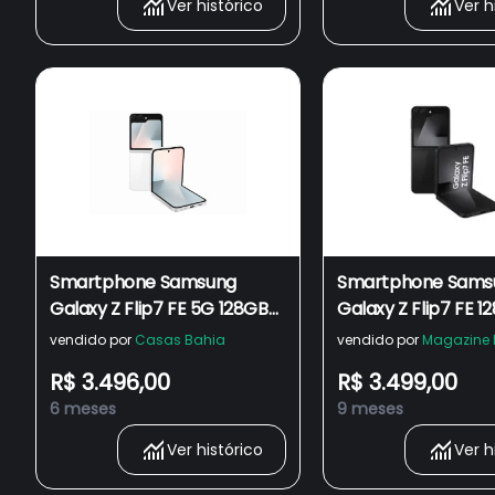
Ver histórico
Ver h
Smartphone Samsung
Smartphone Sams
Galaxy Z Flip7 FE 5G 128GB
Galaxy Z Flip7 FE 1
8GB RAM Tela 6.7" AMOLED
Preto 5G 8GB RAM 
vendido por
Casas Bahia
vendido por
Magazine 
Android 16 Câmera 50MP
Câm. Dupla de 50
R$ 3.496,00
R$ 3.499,00
Branco -
AI
6 meses
9 meses
CEL.DESB.SAMSUNG GALAXY
Z FLIP 7 5G FE 128GB BR.
Ver histórico
Ver h