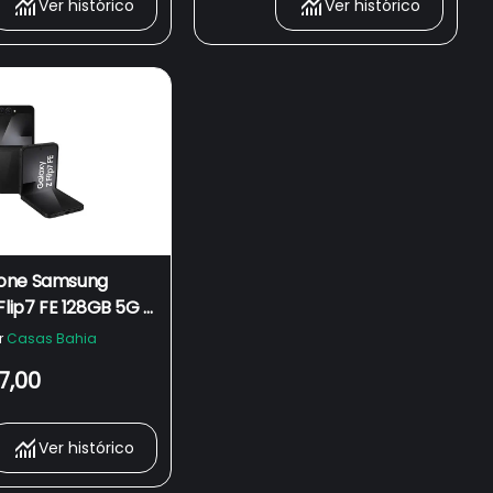
Ver histórico
Ver histórico
one Samsung
Flip7 FE 128GB 5G -
la dobrável de 6.7",
r
Casas Bahia
RAM
7,00
Ver histórico