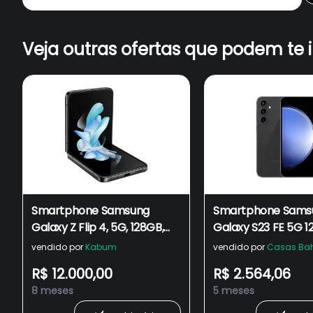
Veja outras ofertas que podem te 
Smartphone Samsung
Smartphone Sams
Galaxy Z Flip 4, 5G, 128GB,
Galaxy S23 FE 5G 1
8GB RAM, Câmera Dupla
8GB RAM, Câmera T
vendido por
Kabum
vendido por
Casas Ba
12MP, Tela Dobrável de 6.7,
Traseira, Selfie de 
R$ 12.000,00
R$ 2.564,06
Preto - SM-F721BZAJZTO
6.4", Processador 
8 meses
5 meses
2200 Octa Core - G