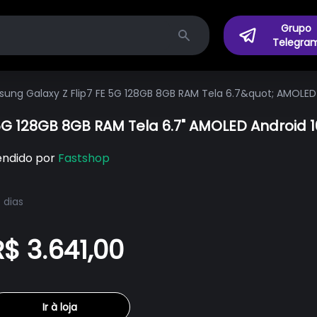
Grupo
Telegra
Search
ng Galaxy Z Flip7 FE 5G 128GB 8GB RAM Tela 6.7&quot; AMOLED
G 128GB 8GB RAM Tela 6.7" AMOLED Android
endido por
Fastshop
 dias
R$ 3.641,00
Ir à loja