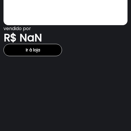
vendido por
R$ NaN
Ir à loja