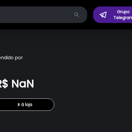
Grupo
Telegra
Search
endido por
R$ NaN
Ir à loja