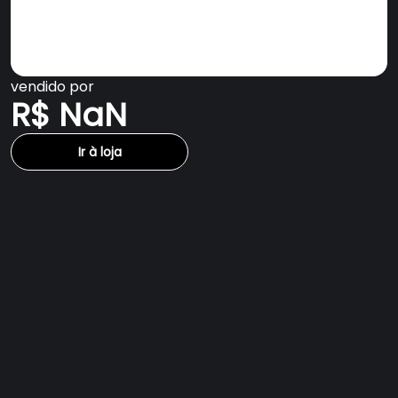
vendido por
R$ NaN
Ir à loja