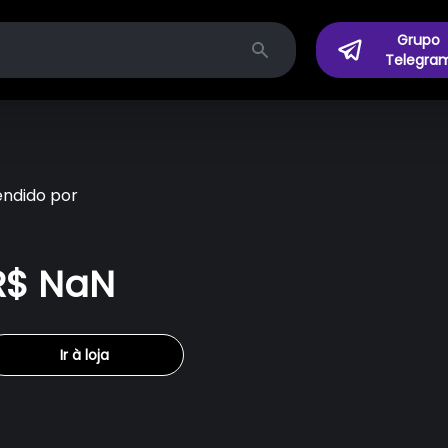
Grupo
Telegra
Search
endido por
R$ NaN
Ir à loja