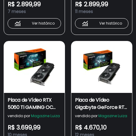
R$ 2.899,99
R$ 2.899,99
RGB, DLSS, Ray Tracing
RGB, DLSS, Ray Tracing
7 meses
11 meses
- GV-N506TGAMING
- GV-N506TGAMING
OC-8GD
OC-8GD
Ver histórico
Ver histórico
Placa de Vídeo RTX
Placa de Vídeo
5060 Ti GAMING OC
Gigabyte GeForce RTX
16G Gigabyte NVIDIA
5060 Ti GAMING OC
vendido por
Magazine Luiza
vendido por
Magazine Luiza
GeForce, 16GB GDDR7,
16GB GDDR7 128 Bits
R$ 3.699,99
R$ 4.670,10
128bits, RGB, DLSS, Ray
GVN506TGAMING
10 meses
12 meses