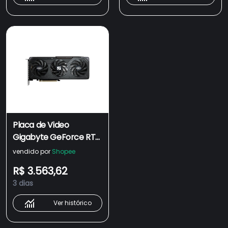
8GD
Placa de Video
Gigabyte GeForce RTX
5060 Ti Gaming OC,
vendido por
Shopee
8GB, GDDR7, 128-bit,
R$ 3.563,62
GV-N506TGAMING-
3 dias
OC-8GD
Ver histórico