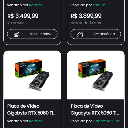
Gigabyte NVIDIA
16G Gigabyte NVIDIA
vendido por
Kabum
vendido por
Kabum
GeForce, 8GB GDDR6,
GeForce, 16GB GDDR7,
R$ 3.499,99
R$ 3.899,99
128bits, RGB, DLSS, Ray
128bits, RGB, DLSS, Ray
7 meses
cerca de 1 mês
Tracing - GV-
Tracing - GV-
N406TGAMING OC-
N506TGAMING OC-
Ver histórico
Ver histórico
8GD
16GD
Placa de Vídeo
Placa de Vídeo
Gigabyte RTX 5060 Ti
Gigabyte RTX 5060 Ti
GAMING OC 8G NVIDIA
GAMING OC 8G NVIDIA
vendido por
Kabum
vendido por
Magazine Luiza
GeForce, 8GB GDDR7,
GeForce, 8GB GDDR7,