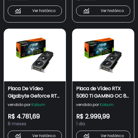
Tracing - GV-
OC16GD
N506TGAMING OC-
Ver histórico
Ver histórico
16GD
Placa De Vídeo
Placa de Vídeo RTX
Gigabyte Geforce RTX
5060 Ti GAMING OC 8G
5060 Ti Gaming Oc
Gigabyte NVIDIA
vendido por
Kabum
vendido por
Kabum
16gb Gddr7 128 Bits -
GeForce, 8GB GDDR7,
R$ 4.781,69
R$ 2.999,99
Gv-n506tgaming Oc-
128bits, DLSS, Ray
8 meses
1 dia
16gd
Tracing - GV-
N506TGAMING OC-
Ver histórico
Ver histórico