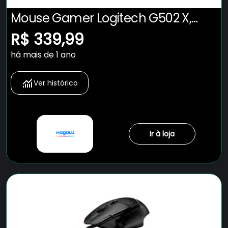
Mouse Gamer Logitech G502 X,
RGB, 25600 DPI, 13 Botões, Switch
R$ 339,99
Híbrido, Preto - 910-006137
há mais de 1 ano
Ver histórico
Ir à loja