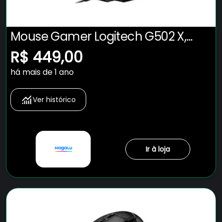
Mouse Gamer Logitech G502 X,
RGB, 25600 DPI, 13 Botões, Switch
R$ 449,00
Híbrido, Preto - 910-006137
há mais de 1 ano
Ver histórico
Ir à loja