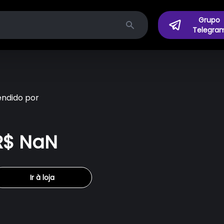
Grupo
Telegra
Search
endido por
R$ NaN
Ir à loja